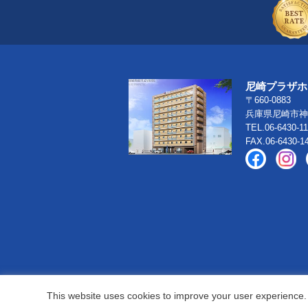
尼崎プラザホ
〒660-0883
兵庫県尼崎市神
TEL.06-6430-1
FAX.06-6430-1
This website uses cookies to improve your user experience. 