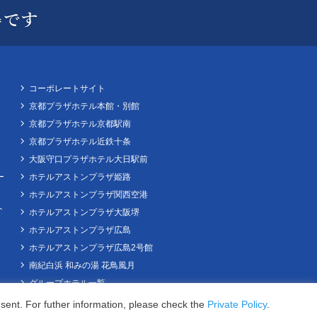
コーポレートサイト
京都プラザホテル本館・別館
京都プラザホテル京都駅南
京都プラザホテル近鉄十条
大阪守口プラザホテル大日駅前
ー
ホテルアストンプラザ姫路
ホテルアストンプラザ関西空港
ト
ホテルアストンプラザ大阪堺
ホテルアストンプラザ広島
ホテルアストンプラザ広島2号館
南紀白浜 和みの湯 花鳥風月
グループホテル一覧
Guests
sent. For futher information, please check the
Private Policy
.