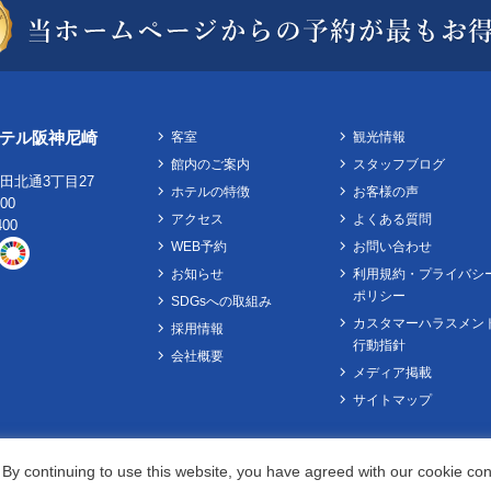
テル阪神尼崎
客室
観光情報
館内のご案内
スタッフブログ
田北通3丁目27
ホテルの特徴
お客様の声
100
アクセス
よくある質問
400
WEB予約
お問い合わせ
お知らせ
利用規約・プライバシ
ポリシー
SDGsへの取組み
カスタマーハラスメン
採用情報
行動指針
会社概要
メディア掲載
サイトマップ
Check in - check out date
By continuing to use this website, you have agreed with our cookie con