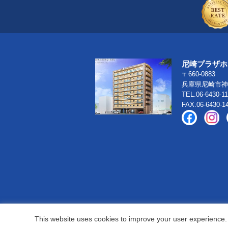
尼崎プラザホ
〒660-0883
兵庫県尼崎市神
TEL.06-6430-1
FAX.06-6430-1
This website uses cookies to improve your user experience. 