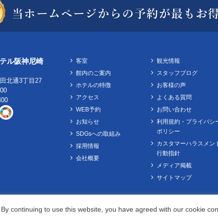
テル阪神尼崎
客室
観光情報
館内のご案内
スタッフブログ
田北通3丁目27
ホテルの特徴
お客様の声
100
アクセス
よくある質問
400
WEB予約
お問い合わせ
お知らせ
利用規約・プライバシ
ポリシー
SDGsへの取組み
カスタマーハラスメン
採用情報
行動指針
会社概要
メディア掲載
サイトマップ
Check in - check out date
By continuing to use this website, you have agreed with our cookie con