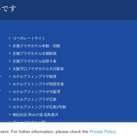
コーポレートサイト
京都プラザホテル本館・別館
京都プラザホテル京都駅南
京都プラザホテル近鉄十条
大阪守口プラザホテル大日駅前
ー
ホテルアストンプラザ姫路
ホテルアストンプラザ関西空港
ト
ホテルアストンプラザ大阪堺
ホテルアストンプラザ広島
ホテルアストンプラザ広島2号館
南紀白浜 和みの湯 花鳥風月
グループホテル一覧
Guests
sent. For futher information, please check the
Private Policy
.