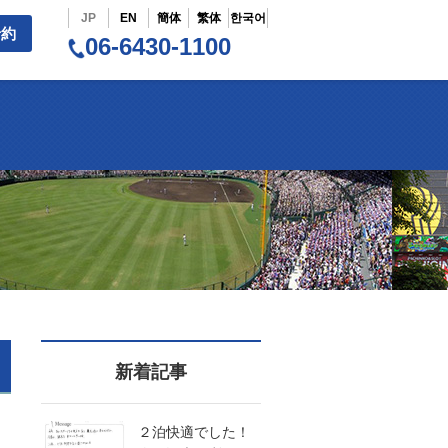
JP
EN
簡体
繁体
한국어
予約
06-6430-1100
新着記事
２泊快適でした！