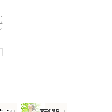
イ
時
と