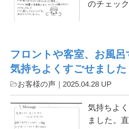
のチェッ
スムーズ。
まさに神試
ビュー後
フロントや客室、お風呂
も近くて楽
気持ちよくすごせました
ばしてあ
ドが綺麗で
お客様の声
｜2025.04.28 UP
ッサーの
しやすい
気持ちよ
ったです
ました。直