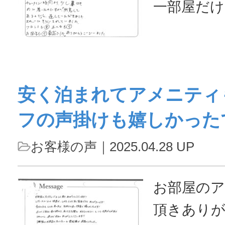
した。...
一部屋だ
こみまし
より、少
すが、「
安く泊まれてアメニティ
通してい
フの声掛けも嬉しかった
にそうじ
ントも⑤
お客様の声
｜2025.04.28 UP
最高でし
ました。...
お部屋の
頂きありが