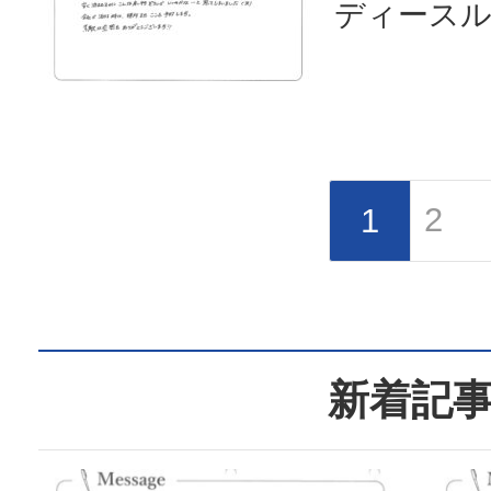
ディース
もとても
たいです
い方で、気
しかった
2
1
べ終わり
えりなさ
りうれし
新着記
ありがとう
お風呂のア