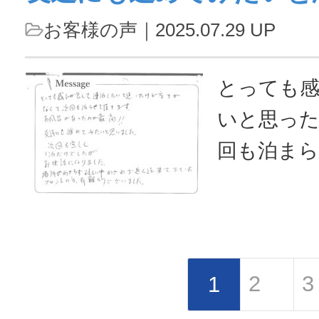
お客様の声
｜2025.07.29 UP
とっても
いと思っ
回も泊ま
呂があった
進めてみ
回も宜し
世話にな
2
3
1
らず忙し