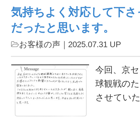
気持ちよく対応して下さ
は安いし
だったと思います。
泊まりた
良いです
お客様の声
｜2025.07.31 UP
ムは女性
ィが多く
今回、京セ
まりたい
球観戦のた
りスタッフ
させてい
関西１と
は大阪市内
いでし...
いたので
ドの影響