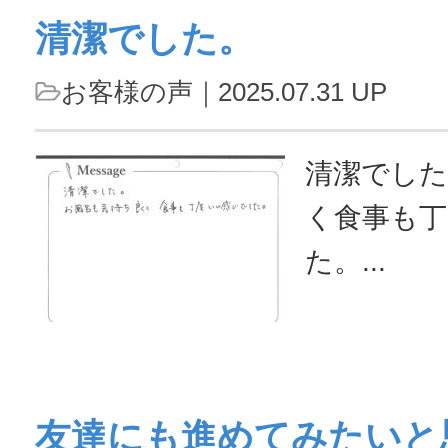
清潔でした。
ており、
した。こ
お客様の声
｜2025.07.31 UP
させてい
近く、商店
清潔でした
て中はと
く食事も丁
皆さんも気
た。...
さってよ
ます。次
思い...
友達にも進めてみたいと